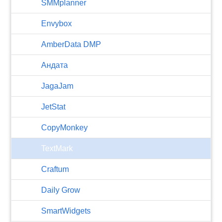
SMMplanner
Envybox
AmberData DMP
Андата
JagaJam
JetStat
CopyMonkey
TextMark
Craftum
​Daily Grow
SmartWidgets