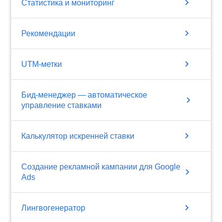
chevron_right
Статистика и мониторинг
chevron_right
Рекомендации
chevron_right
UTM-метки
Бид-менеджер — автоматическое
chevron_right
управление ставками
chevron_right
Калькулятор искренней ставки
Создание рекламной кампании для Google
chevron_right
Ads
chevron_right
Лингвогенератор