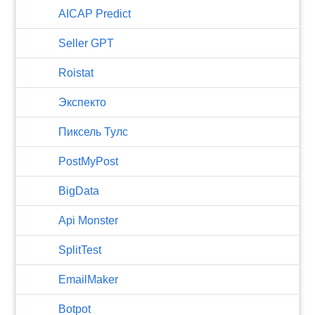
AICAP Predict
Seller GPT
Roistat
Экспекто
Пиксель Тулс
PostMyPost
BigData
Api Monster
SplitTest
EmailMaker
Botpot