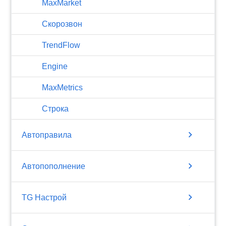
MaxMarket
Скорозвон
TrendFlow
Engine
MaxMetrics
Строка
chevron_right
Автоправила
chevron_right
Автопополнение
chevron_right
TG Настрой