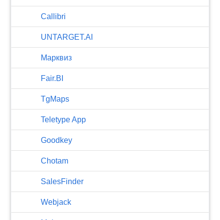
Callibri
UNTARGET.AI
Марквиз
Fair.BI
TgMaps
Teletype App
Goodkey
Chotam
SalesFinder
Webjack