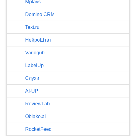
Mplays
Domino CRM
Text.ru
НейроШтат
Varioqub
LabelUp
Слухи
AI-UP
ReviewLab
Oblako.ai
RocketFeed