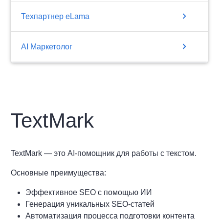
chevron_right
Техпартнер eLama
chevron_right
AI Маркетолог
TextMark
TextMark — это AI-помощник для работы с текстом.
Основные преимущества:
Эффективное SEO с помощью ИИ
Генерация уникальных SEO-статей
Автоматизация процесса подготовки контента